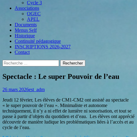
Cycle 3
Associations
OGEC
APEL
Documents
Menus Self
Historique
Continuité pédagogique
INSCRIPTIONS 2026-2027
Contact
Recherche
Rechercher :
Menu
Aller
au
Spectacle : Le super Pouvoir de l’eau
secondaire
contenu
Posted
Author
26 mars 2026
est_adm
on
Jeudi 12 février, Les élèves de CM1-CM2 ont assisté au spectacle
« le super pouvoir de l’eau ». Minimaliste et autonome
techniquement, il n’y a ni effet de lumière ni sonorisation, et tout se
passe à partir d’objets du quotidien et d’eau. Les élèves ont apprécié
découvrir de manière ludique les problématiques liées à l’accès et au
cycle de l’eau.