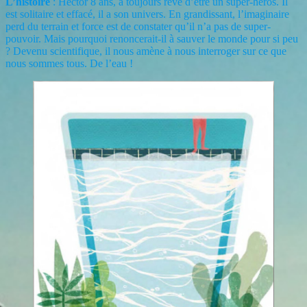
L’histoire
: Hector 8 ans, a toujours rêvé d’être un super-héros. Il
est solitaire et effacé, il a son univers. En grandissant, l’imaginaire
perd du terrain et force est de constater qu’il n’a pas de super-
pouvoir. Mais pourquoi renoncerait-il à sauver le monde pour si peu
? Devenu scientifique, il nous amène à nous interroger sur ce que
nous sommes tous. De l’eau !