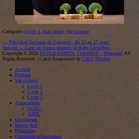
Catégories
Cycle 3
,
Non classé
,
Vie scolaire
Navigation
Article
← Précédent
Semaine du Carnaval : du 23 au 27 mars
Article
précédent :
Suivant →
Carte de Voeux inspirée de Kitty Crowther.
de
suivant :
Copyright © 2026
ECOLE SAINTE THERESE – Plouzané
. All
l’article
Rights Reserved. | Catch Responsive de
Catch Themes
Faire
Accueil
remonter
Pratique
Vie scolaire
Cycle 1
Cycle 2
Cycle 3
Associations
OGEC
APEL
Documents
Menus Self
Historique
Continuité pédagogique