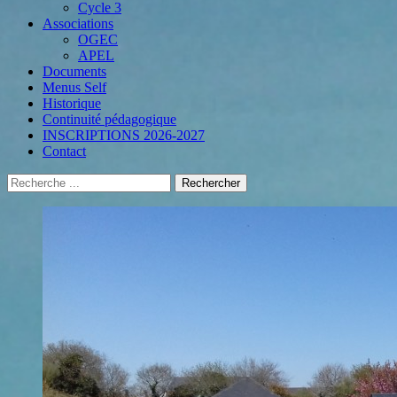
Cycle 3
Associations
OGEC
APEL
Documents
Menus Self
Historique
Continuité pédagogique
INSCRIPTIONS 2026-2027
Contact
Recherche
Rechercher :
Menu
Aller
au
secondaire
contenu