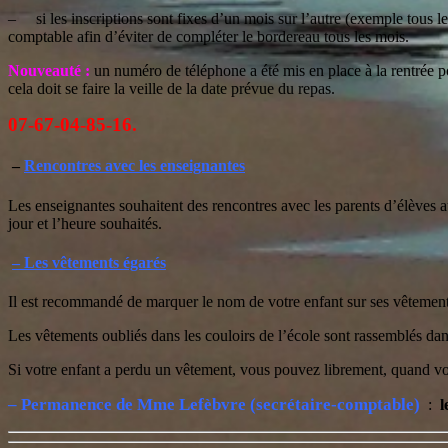
– si les inscriptions sont fixes d’un mois sur l’autre (exemple tous les
comptable afin d’éviter de compléter le bordereau tous les mois.
Nouveauté :
un numéro de téléphone a été mis en place à la rentrée p
cela doit se faire la veille de la date prévue du repas
.
07-67-04-85-16.
–
Rencontres avec les enseignantes
Les enseignantes souhaitent des rencontres avec les parents d’élèves a
jour et l’heure souhaités.
– Les vêtements égarés
Il est recommandé de marquer le nom de votre enfant sur ses vêtemen
Les vêtements oubliés dans les couloirs de l’école sont rassemblés dan
Si votre enfant a perdu un vêtement, vous pouvez librement, quand vous 
– Permanence de Mme Lefèbvre (secrétaire-comptable)
:
l