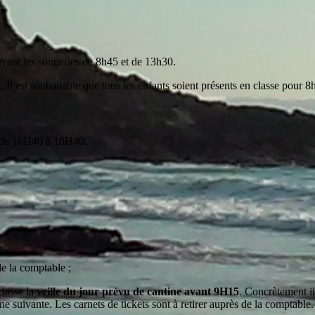
 avant les sonneries de 8h45 et de 13h30.
 Il est souhaitable que tous les enfants soient présents en classe pour 8
i de 16H40 à 18H40.
e la comptable ;
classe la
veille du jour prévu de cantine avant 9H15
. Concrètement il
ne suivante. Les carnets de tickets sont à retirer auprès de la comptable.