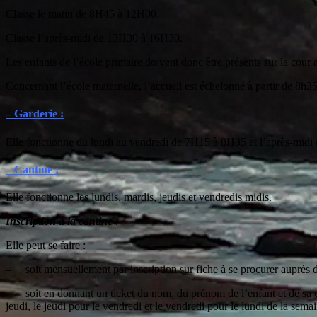
Classe le matin de 8H45 à 12H00.
Classe l’après-midi de 13H30 à 16H30.
Les enfants de l’école primaire doivent donc être présents sur la cour
Concernant l’école maternelle, l’accueil est échelonné à partir de 8h35.
– Garderie :
Elle fonctionne du lundi au vendredi de 7H15 à 8H35 et l’après-mid
– Cantine :
Elle fonctionne les lundis, mardis, jeudis et vendredis midis.
Inscription à la cantine
:
Elle peut se faire :
– soit mensuellement par inscription sur fiche à se procurer auprès d
– soit en donnant un ticket du nom, du prénom de l’enfant et de sa 
jeudi, le jeudi pour le vendredi et le vendredi pour le lundi de la semai