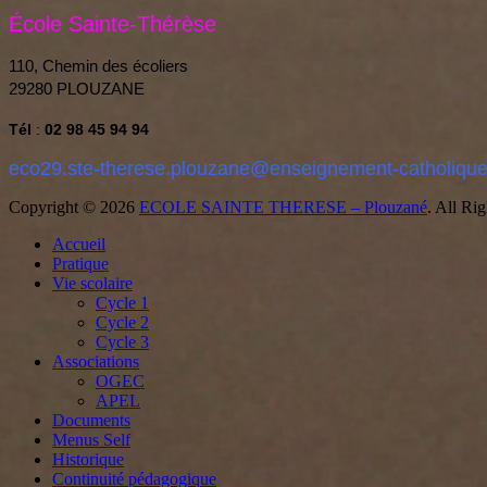
École Sainte-Thérèse
110, Chemin des écoliers
29280 PLOUZANE
Tél
:
02 98 45 94 94
eco29.ste-therese.plouzane@enseignement-catholique
Copyright © 2026
ECOLE SAINTE THERESE – Plouzané
. All Ri
Faire
Accueil
remonter
Pratique
Vie scolaire
Cycle 1
Cycle 2
Cycle 3
Associations
OGEC
APEL
Documents
Menus Self
Historique
Continuité pédagogique