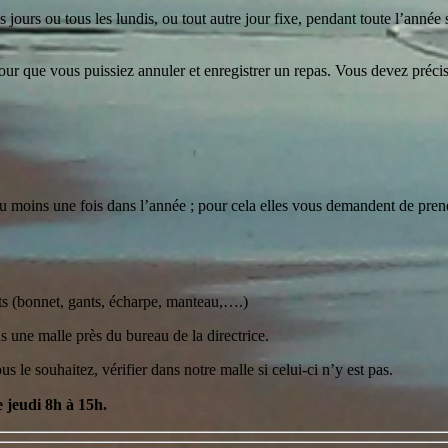
 jours ou tous les lundis, ou tout autre jour fixe, pendant toute l’année 
our que vous puissiez annuler et enregistrer un repas. Vous devez précis
u moins une fois dans l’année ; pour cela elles vous demandent de prend
ts (bonnet, gants, écharpe, manteau,….)
s une malle près du bureau de la directrice.
le souhaitez, vérifier dans notre malle si celui-ci n’y est pas.
e jeudi 8h à 15h.