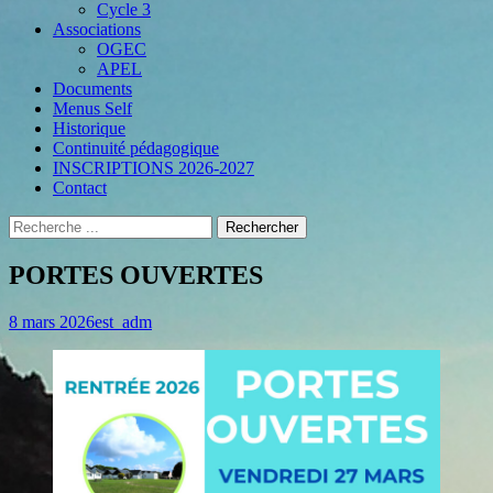
Cycle 3
Associations
OGEC
APEL
Documents
Menus Self
Historique
Continuité pédagogique
INSCRIPTIONS 2026-2027
Contact
Recherche
Rechercher :
Menu
Aller
au
PORTES OUVERTES
secondaire
contenu
Posted
Author
8 mars 2026
est_adm
on