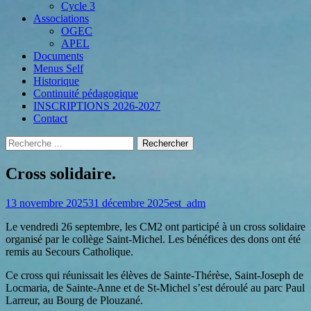
Cycle 3
Associations
OGEC
APEL
Documents
Menus Self
Historique
Continuité pédagogique
INSCRIPTIONS 2026-2027
Contact
Recherche
Rechercher :
Menu
Aller
au
Cross solidaire.
secondaire
contenu
Posted
Author
13 novembre 2025
31 décembre 2025
est_adm
on
Le vendredi 26 septembre, les CM2 ont participé à un cross solidaire
organisé par le collège Saint-Michel. Les bénéfices des dons ont été
remis au Secours Catholique.
Ce cross qui réunissait les élèves de Sainte-Thérèse, Saint-Joseph de
Locmaria, de Sainte-Anne et de St-Michel s’est déroulé au parc Paul
Larreur, au Bourg de Plouzané.