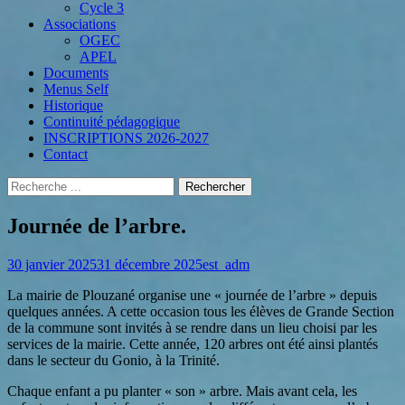
Cycle 3
Associations
OGEC
APEL
Documents
Menus Self
Historique
Continuité pédagogique
INSCRIPTIONS 2026-2027
Contact
Recherche
Rechercher :
Menu
Aller
au
Journée de l’arbre.
secondaire
contenu
Posted
Author
30 janvier 2025
31 décembre 2025
est_adm
on
La mairie de Plouzané organise une « journée de l’arbre » depuis
quelques années. A cette occasion tous les élèves de Grande Section
de la commune sont invités à se rendre dans un lieu choisi par les
services de la mairie. Cette année, 120 arbres ont été ainsi plantés
dans le secteur du Gonio, à la Trinité.
Chaque enfant a pu planter « son » arbre. Mais avant cela, les