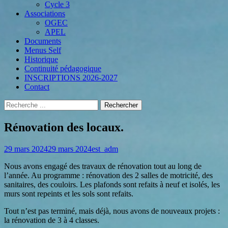
Cycle 3
Associations
OGEC
APEL
Documents
Menus Self
Historique
Continuité pédagogique
INSCRIPTIONS 2026-2027
Contact
Recherche
Rechercher :
Menu
Aller
au
Rénovation des locaux.
secondaire
contenu
Posted
Author
29 mars 2024
29 mars 2024
est_adm
on
Nous avons engagé des travaux de rénovation tout au long de
l’année. Au programme : rénovation des 2 salles de motricité, des
sanitaires, des couloirs. Les plafonds sont refaits à neuf et isolés, les
murs sont repeints et les sols sont refaits.
Tout n’est pas terminé, mais déjà, nous avons de nouveaux projets :
la rénovation de 3 à 4 classes.